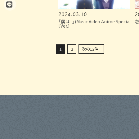
2024.03.10
2
「僕は...」(Music Video Anime Specia
恋
l Ver.)
1
2
次の12件 ›